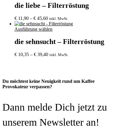
die liebe – Filterröstung
Preisspanne:
€
11,90
–
€
45,60
inkl. MwSt.
€ 11,90
bis
Ausführung wählen
€ 45,60
die sehnsucht – Filterröstung
Preisspanne:
€
10,35
–
€
39,40
inkl. MwSt.
€ 10,35
bis
€ 39,40
Du möchtest keine Neuigkeit rund um Kaffee
Provokateur verpassen?
Dann melde Dich jetzt zu
unserem Newsletter an!