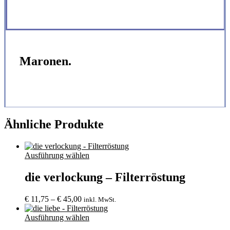
Maronen.
Ähnliche Produkte
Ausführung wählen
die verlockung – Filterröstung
Preisspanne:
€
11,75
–
€
45,00
inkl. MwSt.
€ 11,75
bis
Ausführung wählen
€ 45,00