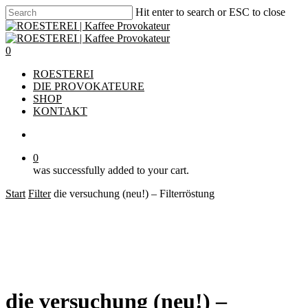
Skip
Hit enter to search or ESC to close
to
Close
main
Search
content
account
0
Menu
ROESTEREI
DIE PROVOKATEURE
SHOP
KONTAKT
account
0
was successfully added to your cart.
Start
Filter
die versuchung (neu!) – Filterröstung
die versuchung (neu!) –