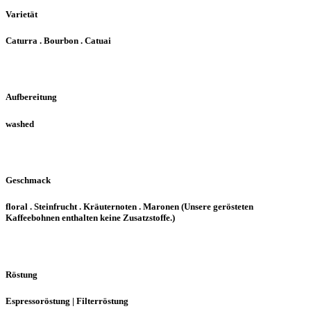
Varietät
Caturra . Bourbon . Catuai
Aufbereitung
washed
Geschmack
floral . Steinfrucht . Kräuternoten . Maronen (Unsere gerösteten
Kaffeebohnen enthalten keine Zusatzstoffe.)
Röstung
Espressoröstung | Filterröstung