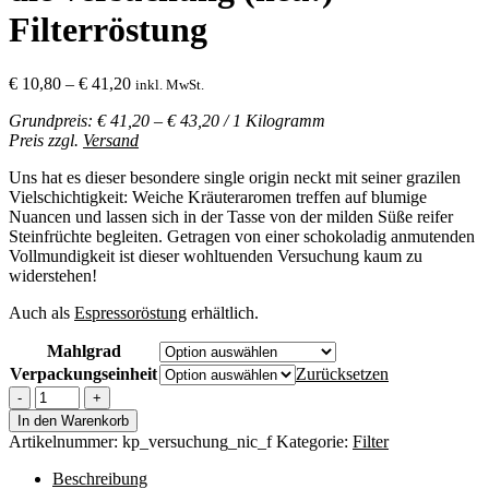
Filterröstung
Preisspanne:
€
10,80
–
€
41,20
inkl. MwSt.
€ 10,80
Grundpreis: € 41,20 – € 43,20 / 1 Kilogramm
bis
Preis zzgl.
Versand
€ 41,20
Uns hat es dieser besondere single origin neckt mit seiner grazilen
Vielschichtigkeit: Weiche Kräuteraromen treffen auf blumige
Nuancen und lassen sich in der Tasse von der milden Süße reifer
Steinfrüchte begleiten. Getragen von einer schokoladig anmutenden
Vollmundigkeit ist dieser wohltuenden Versuchung kaum zu
widerstehen!
Auch als
Espressoröstung
erhältlich.
Mahlgrad
Verpackungseinheit
Zurücksetzen
die
versuchung
In den Warenkorb
(neu!)
Artikelnummer:
kp_versuchung_nic_f
Kategorie:
Filter
-
Filterröstung
Beschreibung