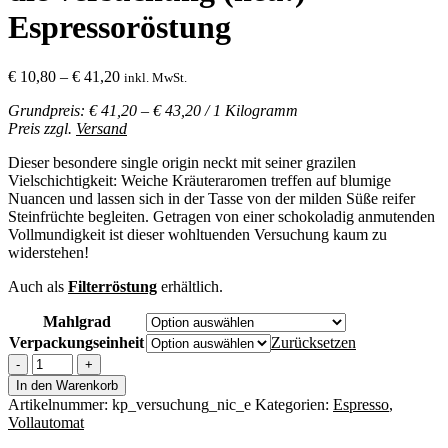
Espressoröstung
Preisspanne:
€
10,80
–
€
41,20
inkl. MwSt.
€ 10,80
Grundpreis: € 41,20 – € 43,20 / 1 Kilogramm
bis
Preis zzgl.
Versand
€ 41,20
Dieser besondere single origin neckt mit seiner grazilen
Vielschichtigkeit: Weiche Kräuteraromen treffen auf blumige
Nuancen und lassen sich in der Tasse von der milden Süße reifer
Steinfrüchte begleiten. Getragen von einer schokoladig anmutenden
Vollmundigkeit ist dieser wohltuenden Versuchung kaum zu
widerstehen!
Auch als
Filterröstung
erhältlich.
Mahlgrad
Verpackungseinheit
Zurücksetzen
die
versuchung
In den Warenkorb
(neu!)
Artikelnummer:
kp_versuchung_nic_e
Kategorien:
Espresso
,
-
Vollautomat
Espressoröstung