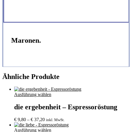
Maronen.
Ähnliche Produkte
Ausführung wählen
die ergebenheit – Espressoröstung
Preisspanne:
€
9,80
–
€
37,20
inkl. MwSt.
€ 9,80
bis
Ausführung wählen