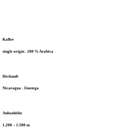
Arabica
* Nicaragua
Kaffee
single origin . 100 % Arabica
Herkunft
Nicaragua . Jinotega
Anbauhöhe
1.200 – 1.500 m