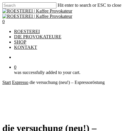
Skip
Hit enter to search or ESC to close
to
Close
main
Search
content
account
0
Menu
ROESTEREI
DIE PROVOKATEURE
SHOP
KONTAKT
account
0
was successfully added to your cart.
Start
Espresso
die versuchung (neu!) – Espressoröstung
die versuchung (neu!) –