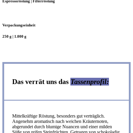
Espressoröstung | Filterröstung
Verpackungseinheit
250 g | 1.000 g
Das verrät uns das
Tassenprofil:
Mittelkräftige Röstung, besonders gut verträglich.
Angenehm aromatisch nach weichen Kräuternoten,
abgerundet durch blumige Nuancen und einer milden
Süße von reifen Steinfrüchten. Getragen von schokoladig