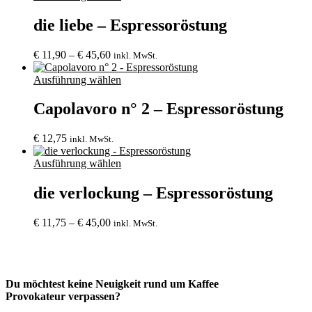
€ 37,20
die liebe – Espressoröstung
Preisspanne:
€
11,90
–
€
45,60
inkl. MwSt.
€ 11,90
bis
Ausführung wählen
€ 45,60
Capolavoro n° 2 – Espressoröstung
€
12,75
inkl. MwSt.
Ausführung wählen
die verlockung – Espressoröstung
Preisspanne:
€
11,75
–
€
45,00
inkl. MwSt.
€ 11,75
bis
€ 45,00
Du möchtest keine Neuigkeit rund um Kaffee
Provokateur verpassen?