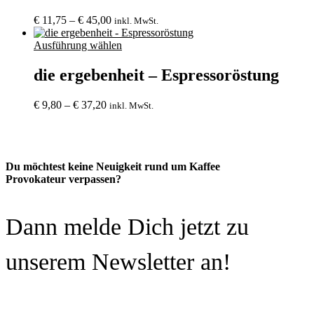
Preisspanne:
€
11,75
–
€
45,00
inkl. MwSt.
€ 11,75
bis
Ausführung wählen
€ 45,00
die ergebenheit – Espressoröstung
Preisspanne:
€
9,80
–
€
37,20
inkl. MwSt.
€ 9,80
bis
€ 37,20
Du möchtest keine Neuigkeit rund um Kaffee
Provokateur verpassen?
Dann melde Dich jetzt zu
unserem Newsletter an!