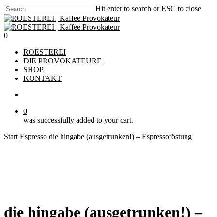
Skip
Hit enter to search or ESC to close
to
Close
main
Search
content
account
0
Menu
ROESTEREI
DIE PROVOKATEURE
SHOP
KONTAKT
account
0
was successfully added to your cart.
Start
Espresso
die hingabe (ausgetrunken!) – Espressoröstung
die hingabe (ausgetrunken!) –