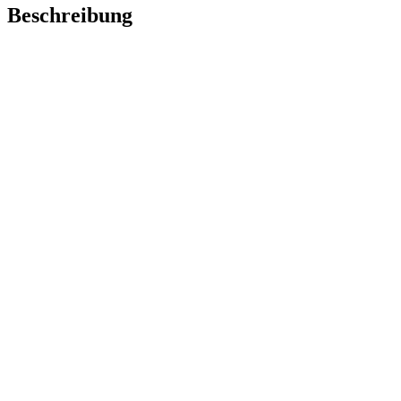
Beschreibung
Die
Muse
des Augenblicks.
Das Mädchen kleidet sich an. Sie hat keine Eile, nimmt ihre Gefühle
wahr und gönnt sich dabei die Zeit, ihre Socken mit Hingabe und in
aller Beschaulichkeit überzuziehen.