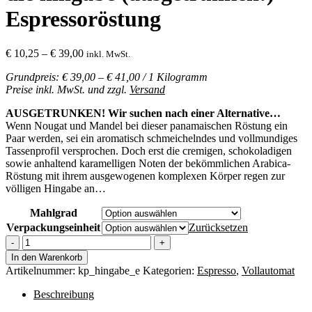
Espressoröstung
Preisspanne:
€
10,25
–
€
39,00
inkl. MwSt.
€ 10,25
Grundpreis: € 39,00 – € 41,00 / 1 Kilogramm
bis
Preise inkl. MwSt. und zzgl.
Versand
€ 39,00
AUSGETRUNKEN! Wir suchen nach einer Alternative…
Wenn Nougat und Mandel bei dieser panamaischen Röstung ein
Paar werden, sei ein aromatisch schmeichelndes und vollmundiges
Tassenprofil versprochen. Doch erst die cremigen, schokoladigen
sowie anhaltend karamelligen Noten der bekömmlichen Arabica-
Röstung mit ihrem ausgewogenen komplexen Körper regen zur
völligen Hingabe an…
Mahlgrad
Verpackungseinheit
Zurücksetzen
die
hingabe
In den Warenkorb
(ausgetrunken!)
Artikelnummer:
kp_hingabe_e
Kategorien:
Espresso
,
Vollautomat
-
Espressoröstung
Beschreibung
Menge