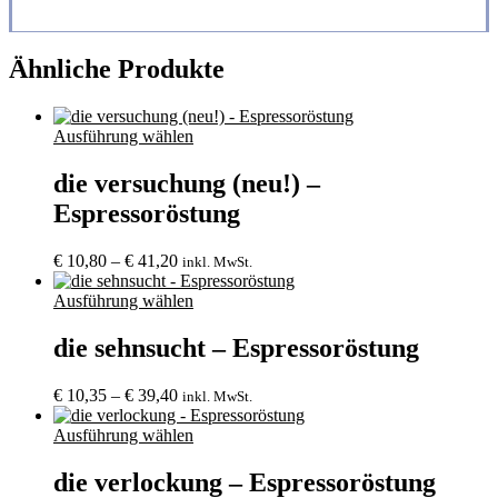
Ähnliche Produkte
Ausführung wählen
die versuchung (neu!) –
Espressoröstung
Preisspanne:
€
10,80
–
€
41,20
inkl. MwSt.
€ 10,80
bis
Ausführung wählen
€ 41,20
die sehnsucht – Espressoröstung
Preisspanne:
€
10,35
–
€
39,40
inkl. MwSt.
€ 10,35
bis
Ausführung wählen
€ 39,40
die verlockung – Espressoröstung